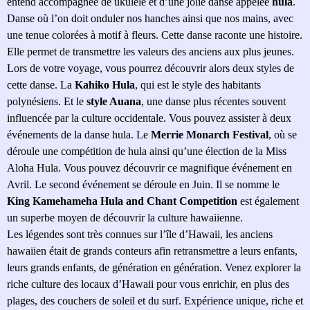
entend accompagnée de ukulélé et d’une jolie danse appelée
hula
.
Danse où l’on doit onduler nos hanches ainsi que nos mains, avec
une tenue colorées à motif à fleurs. Cette danse raconte une histoire.
Elle permet de transmettre les valeurs des anciens aux plus jeunes.
Lors de votre voyage, vous pourrez découvrir alors deux styles de
cette danse. La
Kahiko Hula
, qui est le style des habitants
polynésiens. Et le
style Auana
, une danse plus récentes souvent
influencée par la culture occidentale. Vous pouvez assister à deux
événements de la danse hula. Le
Merrie Monarch Festival
, où se
déroule une compétition de hula ainsi qu’une élection de la Miss
Aloha Hula. Vous pouvez découvrir ce magnifique événement en
Avril. Le second événement se déroule en Juin. Il se nomme le
King Kamehameha Hula and Chant Competition
est également
un superbe moyen de découvrir la culture hawaiienne.
Les légendes sont très connues sur l’île d’Hawaii, les anciens
hawaiien était de grands conteurs afin retransmettre a leurs enfants,
leurs grands enfants, de génération en génération. Venez explorer la
riche culture des locaux d’Hawaii pour vous enrichir, en plus des
plages, des couchers de soleil et du surf. Expérience unique, riche et