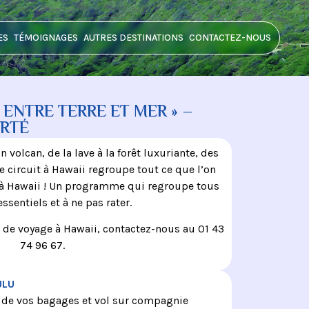
ES
TÉMOIGNAGES
AUTRES DESTINATIONS
CONTACTEZ-NOUS
 ENTRE TERRE ET MER » –
ERTÉ
olcan, de la lave à la forêt luxuriante, des
 circuit à Hawaii regroupe tout ce que l’on
 à Hawaii ! Un programme qui regroupe tous
essentiels et à ne pas rater.
de voyage à Hawaii, contactez-nous au 01 43
74 96 67.
ULU
 de vos bagages et vol sur compagnie