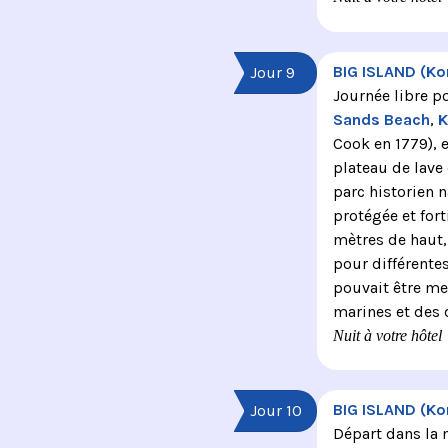
BIG ISLAND (Ko
Jour 9
Journée libre po
Sands Beach
,
K
Cook en 1779), e
plateau de lave
parc historien na
protégée et fort
mètres de haut, 
pour différentes
pouvait être me
marines et des 
Nuit à votre hôtel
BIG ISLAND (Ko
Jour 10
Départ dans la m