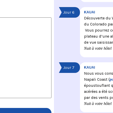
KAUAI
Jour 6
Découverte du 
du Colorado par
Vous pourrez co
plateau d’une a
de vue saisissan
Nuit à votre hôtel
KAUAI
Jour 7
Nous vous conse
Napali Coast (
po
époustouflant q
acérées a été s
par des vents pu
Nuit à votre hôtel