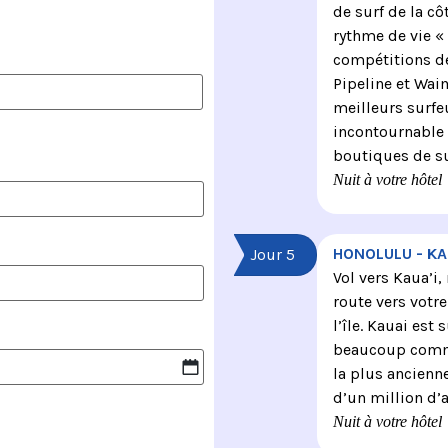
de surf de la cô
rythme de vie « 
compétitions de
Pipeline et Wai
meilleurs surfe
incontournable d
boutiques de su
Nuit à votre hôtel
HONOLULU - KA
Jour 5
Vol vers Kaua’i,
route vers votre
l’île. Kauai est
beaucoup comme l
la plus ancienn
d’un million d’
Nuit à votre hôtel