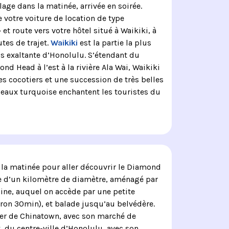
lage dans la matinée, arrivée en soirée.
 votre voiture de location de type
t route vers votre hôtel situé à Waikiki, à
tes de trajet.
Waikiki
est la partie la plus
us exaltante d’Honolulu. S’étendant du
nd Head à l’est à la rivière Ala Wai, Waikiki
es cocotiers et une succession de très belles
 eaux turquoise enchantent les touristes du
 la matinée pour aller découvrir le Diamond
e d’un kilomètre de diamètre, aménagé par
ine, auquel on accède par une petite
ron 30min), et balade jusqu’au belvédère.
ier de Chinatown, avec son marché de
, du centre-ville d’Honolulu, avec son