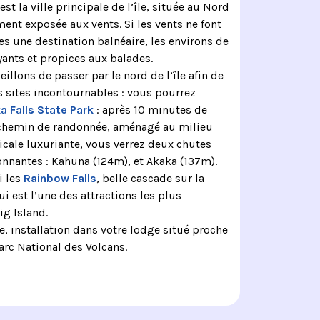
est la ville principale de l’île, située au Nord
ent exposée aux vents. Si les vents ne font
es une destination balnéaire, les environs de
yants et propices aux balades.
llons de passer par le nord de l’île afin de
s sites incontournables : vous pourrez
a Falls State Park
: après 10 minutes de
chemin de randonnée, aménagé au milieu
icale luxuriante, vous verrez deux chutes
nnantes : Kahuna (124m), et Akaka (137m).
i les
Rainbow Falls
, belle cascade sur la
i est l’une des attractions les plus
ig Island.
e, installation dans votre lodge situé proche
arc National des Volcans.