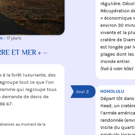
régulière. Décol
Récupération de
« économique » e
environ 30 minu
vivante et la pl
17 jours
ée :
cratère de Diamo
est longée par l
RE ET MER » –
plages dont les
monde entier.
Nuit à votre hôtel
à la forêt luxuriante, des
regroupe tout ce que l’on
ogramme qui regroupe tous
HONOLULU
Jour 2
une demande de devis de
Départ tôt dans
96 67.
Head, un cratèr
l’armée américa
randonnée (envi
 aériennes au moment de la
Visite du quart
produits locaux