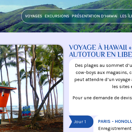
VOYAGES
EXCURSIONS
PRÉSENTATION D’HAWAÏ
LES ÎL
VOYAGE À HAWAII «
AUTOTOUR EN LIB
Des plages au sommet d’un v
cow-boys aux magasins, ce
peut attendre d’un voyage
les sites 
Pour une demande de devis 
PARIS - HONOL
Jour 1
Enregistrement