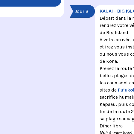
KAUAI - BIG IS
Jour 8
Départ dans la 
rendrez votre vé
de Big Island.
A votre arrivée,
et irez vous inst
où nous vous co
de Kona.
Prenez la route
belles plages d
les eaux sont c
sites de
Pu’uko
sacrifice humain
Kapaau, puis c
fin de la route 
sa plage sauvag
Dîner libre
Nuit à votre hotel