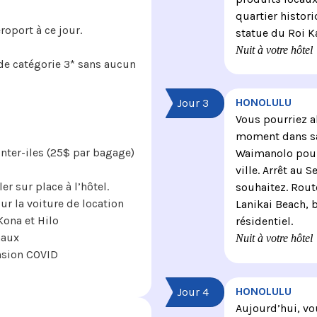
quartier historiq
roport à ce jour.
statue du Roi 
Nuit à votre hôtel
e catégorie 3* sans aucun
HONOLULU
Jour 3
Vous pourriez a
moment dans sa 
inter-iles (25$ par bagage)
Waimanolo pour
ville. Arrêt au 
er sur place à l’hôtel.
souhaitez. Rout
ur la voiture de location
Lanikai Beach, 
Kona et Hilo
résidentiel.
naux
Nuit à votre hôtel
nsion COVID
HONOLULU
Jour 4
Aujourd’hui, vo