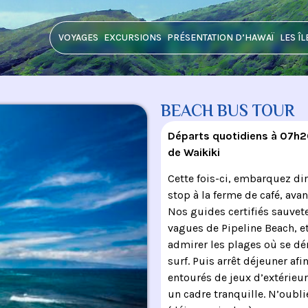
VOYAGES
EXCURSIONS
PRÉSENTATION D’HAWAÏ
LES ÎL
BEACH BUS TOUR
Départs quotidiens à 07h20
de Waikiki
Cette fois-ci, embarquez di
stop à la ferme de café, ava
Nos guides certifiés sauve
vagues de Pipeline Beach, e
admirer les plages où se dé
surf. Puis arrêt déjeuner af
entourés de jeux d’extérieur
un cadre tranquille. N’oubli