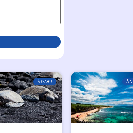
À O'AHU
À M