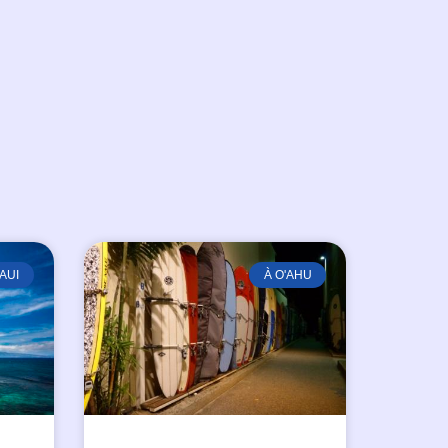
AUI
À O'AHU