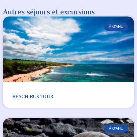
Autres séjours et excursions
À O'AHU
BEACH BUS TOUR
À O'AHU