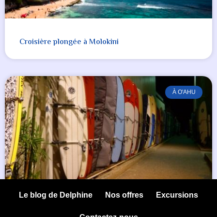
Croisière plongée à Molokini
À O'AHU
Le blog de Delphine
Nos offres
Excursions
Cours de surf / Bodyboard (2 heures)