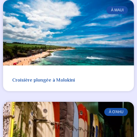
À MAUI
Croisière plongée à Molokini
À O'AHU