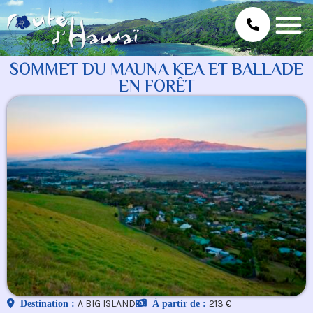
SOMMET DU MAUNA KEA ET BALLADE
EN FORÊT
A BIG ISLAND
213 €
Destination :
À partir de :